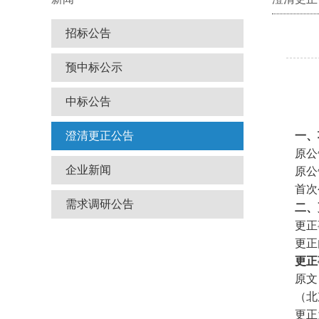
招标公告
预中标公示
中标公告
澄清更正公告
一、
原公
企业新闻
原公
首次
需求调研公告
二、
更正
更正
更正
原文
（北
更正