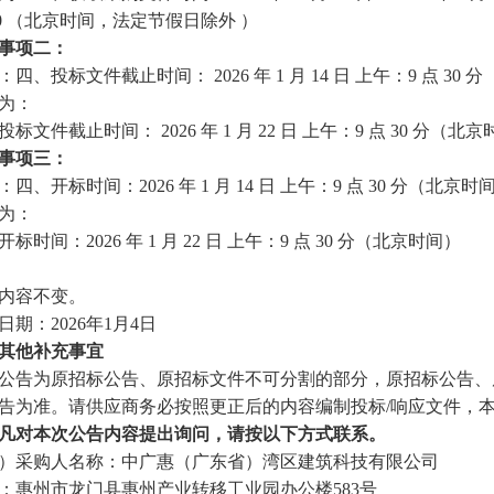
:30 （北京时间，法定节假日除外 ）
事项二：
：四、投标文件截止时间：
2026 年 1 月 14 日 上午：9 点 3
为：
投标文件截止时间：
2026 年 1 月
22
日
上午：
9 点 30 分（北
事项
三
：
：四、开标时间：
2026 年 1 月 14 日 上午：9 点 30 分（北京时
为：
开标时间：
2026 年 1 月 22 日 上午：9 点 30 分（北京时间）
内容不变。
日期：
202
6
年
1
月
4
日
其他补充事宜
公告为原招标公告、原招标文件不可分割的部分，原招标公告、
告为准。请供应商务必按照更正后的内容编制投标
/响应文件，
凡对本次公告内容提出询问，请按以下方式联系。
）采购人名称：中广惠（广东省）湾区建筑科技有限公司
：惠州市龙门县惠州产业转移工业园办公楼
583号