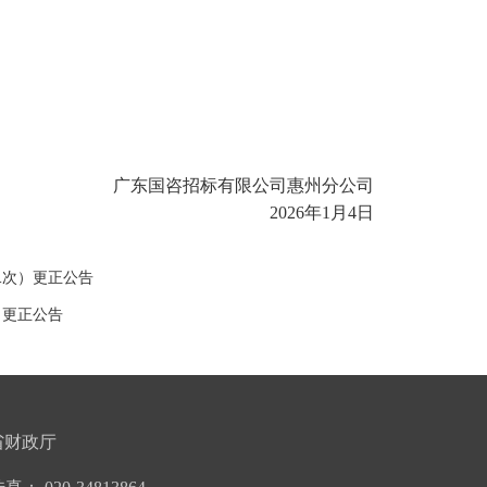
广东国咨招标有限公司惠州分公司
202
6
年
1
月
4
日
二次）更正公告
目更正公告
省财政厅