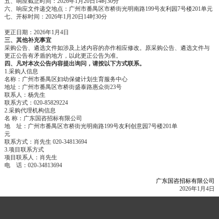
五、响应截止时间：
202
6
年
1
月
20
日
14
时
30
分
六、响应文件递交地点：广州市番禺区市桥街光明南路
199号
友利园
7号楼201单元
七、开标时间：
202
6
年
1
月
20
日
14
时
30
分
更正日期：
202
6
年
1
月
4
日
三、其他补充事宜
采购公告、
遴选
文件如涉及上述内容的亦作相应修改。原采购公告、
遴选
文件与
更正公告有矛盾的地方，以此更正公告为准。
四、凡对本次公告内容提出询问，请按以下方式联系。
1.采购人信息
名称：广州市番禺区妇幼保健计划生育服务中心
地址：广州市番禺区市桥街盛泰路惠众街
23号
联系人：杨先生
联系方式：
020-85829224
2.采购代理机构信息
名
称：广东国咨招标有限公司
地 址：广州市番禺区市桥街光明南路
199号友利创意园7号楼201单
元
联系方式：
肖先生
020-34813694
3.项目联系方式
项目联系人：
肖先生
电 话：
020-34813694
广东国咨招标有限公司
2026年1月4日