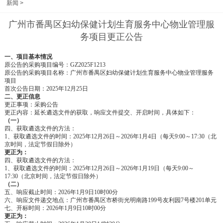
新闻
>
广州市番禺区妇幼保健计划生育服务中心物业管理服
务项目更正公告
一、项目基本情况
原公告的采购项目编号：
GZ2025F1213
原公告的采购项目名称：
广州市番禺区妇幼保健计划生育服务中心物业管理服务
项目
首次公告日期：
2025年12月25日
二、更正信息
更正事项：采购公告
更正内容：
延长
遴选
文件的获取，响应文件提交、开启时间
，
具体如下：
（一）
四、获取遴选文件的方法：
1、获取遴选文件的时间：
2025
年
12
月
26
日～
202
6
年
1
月
4
日
（
每天
9:00～17:30（北
京时间，法定节假日除外）
更正为：
四、获取遴选文件的方法：
1、获取遴选文件的时间：
2025
年
12
月
26
日～
202
6
年
1
月
19
日
（
每天
9:00～
17:30（北京时间，法定节假日除外）
（二）
五、响应截止时间：
202
6
年
1
月
9
日
10
时
00
分
六、响应文件递交地点：广州市番禺区市桥街光明南路
199号
友利园
7号楼201单元
七、开标时间：
202
6
年
1
月
9
日
10
时
00
分
更正为：