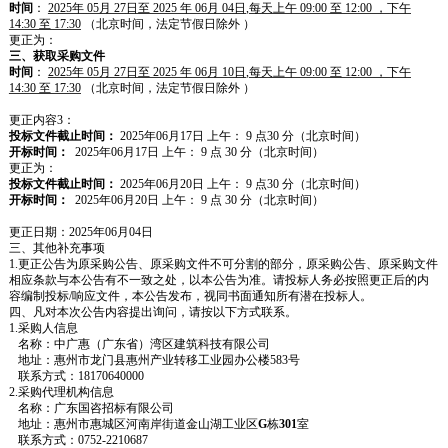
时间
：
202
5
年
05
月
27
日至
202
5
年
06
月
04
日
,
每天上午
09:00
至
12:00
，下午
14:
30
至
1
7
:
30
（北京时间，法定节假日除外
）
更正为：
三、获取采购文件
时间
：
202
5
年
05
月
27
日至
202
5
年
06
月
10
日
,
每天上午
09:00
至
12:00
，下午
14:
30
至
1
7
:
30
（北京时间，法定节假日除外
）
更正内容
3
：
投标文件截止时间
：
202
5
年
06
月
17
日
上午：
9
点
30
分（北京时间）
开标时间
：
202
5
年
06
月
17
日
上午：
9 点
30
分（北京时间）
更正为：
投标文件截止时间
：
202
5
年
06
月
20
日
上午：
9
点
30
分（北京时间）
开标时间
：
202
5
年
06
月
20
日
上午：
9 点
30
分（北京时间）
更正日期：
2025年
06
月
04
日
三、其他补充事项
1.更正公告为原采购公告、原采购文件不可分割的部分，原采购公告、原采购文件
相应条款与本公告有不一致之处，以本公告为准。请
投标人
务必按照更正后的内
容编制投标
/响应文件，本公告发布，视同书面通知所有潜在
投标人
。
四、凡对本次公告内容提出询问，请按以下方式联系。
1.
采购人信息
名称：
中广惠（广东省）湾区建筑科技有限公司
地址：
惠州市龙门县惠州产业转移工业园办公
楼
583
号
联系方式：
18170640000
2.
采购代理机构信息
名称：广东国咨招标有限公司
地址：惠州市惠城区河南岸街道金山湖工业区
G
栋
301
室
联系方式：
0752-2210687