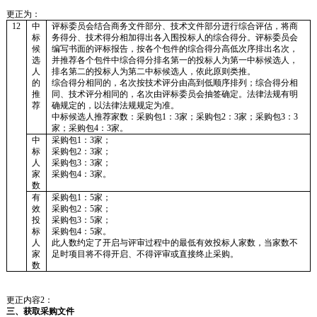
更正为：
12
中
评标委员会结合商务文件部分、技术文件部分进行综合评估，将商
标
务得分、技术得分相加得出各入围投标人的综合得分。评标委员会
候
编写书面的评标报告，按
各个包件的
综合得分高低次序排出名次，
选
并推荐
各个包件中
综合得分排名第
一
的投标人为第
一
中标候选人，
人
排名第
二
的投标人为第
二
中标候选人
，
依此原则类推
。
的
综合得分相同的，名次按技术评分由高到低顺序排列；综合得分相
推
同、技术评分相同的，名次由评标委员会抽签确定。法律法规有明
荐
确规定的，以法律法规规定为准。
中标候选人推荐家数：采购包
1：3家；采购包2：3家；采购包3：3
家；采购包4：3家。
中
采购包
1：3家；
标
采购包
2：3家；
人
采购包
3：3家；
家
采购包
4：3家。
数
有
采购包
1：5家；
效
采购包
2：5家；
投
采购包
3：5家；
标
采购包
4：5家。
人
此人数约定了开启与评审过程中的最低有效
投标人
家数，当家数不
家
足时项目将不得开启、不得评审或直接终止采购。
数
更正内容
2
：
三、获取采购文件