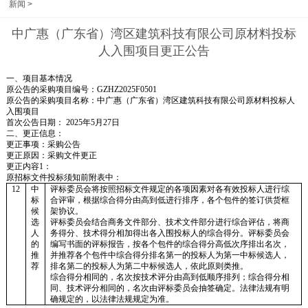
新闻
>
中广惠（广东省）湾区建筑科技有限公司原材料投标
人入围项目更正公告
一、项目基本情况
原公告的采购项目编号：
GZHZ2025F0501
原公告的采购项目名称：
中广惠（广东省）湾区建筑科技有限公司原材料投标人
入围项目
首次公告日期：
2025年5月27日
二、更正信息：
更正事项：采购
公告
更正原因：采购文件更正
更正内容
1
：
原招标文件投标须知前附表中
：
12
中
评标委员会将按照招标文件规定的各项因素对各有效投标人进行综
标
合评审，根据综合得分由高到低进行排序，各个包件的签订供货框
候
架协议。
选
评标委员会结合商务文件部分、技术文件部分进行综合评估，将商
人
务得分、技术得分相加得出各入围投标人的综合得分。评标委员会
的
编写书面的评标报告，按
各个包件的
综合得分高低次序排出名次，
推
并推荐
各个包件中
综合得分排名第
一
的投标人为第
一
中标候选人，
荐
排名第
二
的投标人为第
二
中标候选人
，
依此原则类推
。
综合得分相同的，名次按技术评分由高到低顺序排列；综合得分相
同、技术评分相同的，名次由评标委员会抽签确定。法律法规有明
确规定的，以法律法规规定为准。