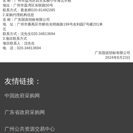
名
称：广州市荔湾区西关实验小学海北学校
地址：广州市荔湾区东联路
50
号
联系方式：黄老师
020-81492285
2.
采购代理机构信息
名
称：广东国咨招标有限公司
地 址：广州市番禺区市桥街光明南路
199
号友利园
7
号楼
201
单
元
联系方式：沈先生
020-34813694
3.
项目联系方式
项目联系人：沈先生
电 话：
020-34813694
广东国咨招标有限公司
2024
年
8
月
23
日
友情链接：
中国政府采购网
广东省政府采购网
广州公共资源交易中心