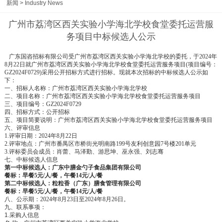
新闻
>
Industry News
广州市荔湾区西关实验小学海北学校食堂委托运营服
务项目中标候选人公示
广东国咨招标有限公司受广州市荔湾区西关实验小学海北学校的委托，于
2024年
8月22日就广州市荔湾区西关实验小学海北学校食堂委托运营服务项目(项目编号：
GZ2024F0729)采用公开招标方式进行招标。现就本次招标的中标候选人公示如
下：
一、招标人名称：广州市荔湾区西关实验小学海北学校
二、项目名称：广州市荔湾区西关实验小学海北学校食堂委托运营服务项目
三、项目编号：
GZ2024F0729
四、招标方式：公开招标
五、项目简要说明：广州市荔湾区西关实验小学海北学校食堂委托运营服务项目
六、评审信息
1.评审日期：2024年8月22日
2.评审地点：广州市番禺区市桥街光明南路199号友利创意园7号楼201单元
3.评标委员会成员：肖蕾、马泽勤、游思坤、巫永强、刘志骞
七、中标候选人信息
第一中标候选人：广东中膳金勺子食品集团有限公司
餐标：早餐
5元/人/餐，午餐14元/人/餐
第二中标候选人：粒粒香（广东）膳食管理有限公司
餐标：早餐
5元/人/餐，午餐14元/人/餐
八、公示期：
2024年8月23日至2024年8月26日。
九、联系事项：
1.
采购人信息